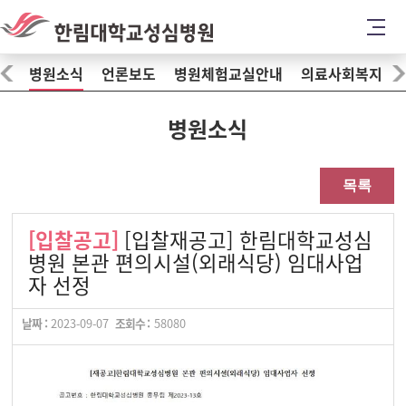
병원소식
언론보도
병원체험교실안내
의료사회복지
병원소식
목록
[입찰공고]
[입찰재공고] 한림대학교성심
병원 본관 편의시설(외래식당) 임대사업
자 선정
날짜 :
2023-09-07
조회수 :
58080