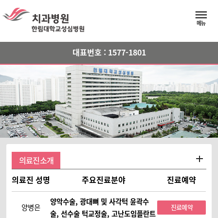
메뉴버
메뉴
대표번호 : 1577-1801
의료진소개
의료진 성명
주요진료분야
진료예약
양악수술, 광대뼈 및 사각턱 윤곽수
양병은
진료예약
술, 선수술 턱교정술, 고난도임플란트