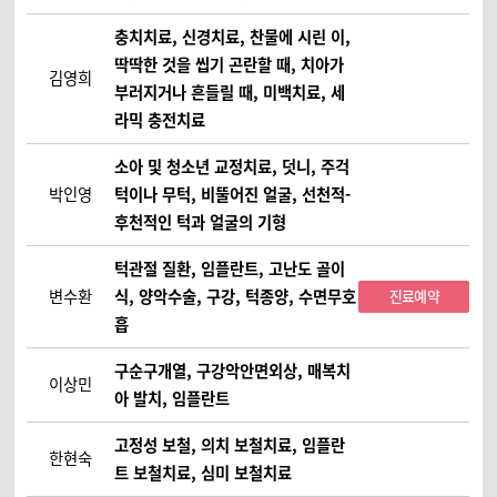
충치치료, 신경치료, 찬물에 시린 이,
딱딱한 것을 씹기 곤란할 때, 치아가
김영희
부러지거나 흔들릴 때, 미백치료, 세
라믹 충전치료
소아 및 청소년 교정치료, 덧니, 주걱
박인영
턱이나 무턱, 비뚤어진 얼굴, 선천적-
후천적인 턱과 얼굴의 기형
턱관절 질환, 임플란트, 고난도 골이
변수환
식, 양악수술, 구강, 턱종양, 수면무호
진료예약
흡
구순구개열, 구강악안면외상, 매복치
이상민
아 발치, 임플란트
고정성 보철, 의치 보철치료, 임플란
한현숙
트 보철치료, 심미 보철치료