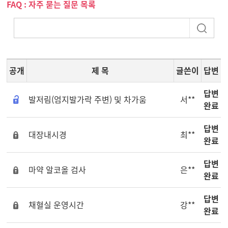
FAQ : 자주 묻는 질문 목록
공개
제 목
글쓴이
답변
답변
발저림(엄지발가락 주변) 및 차가움
서**
완료
답변
대장내시경
최**
완료
답변
마약 알코올 검사
은**
완료
답변
채혈실 운영시간
강**
완료