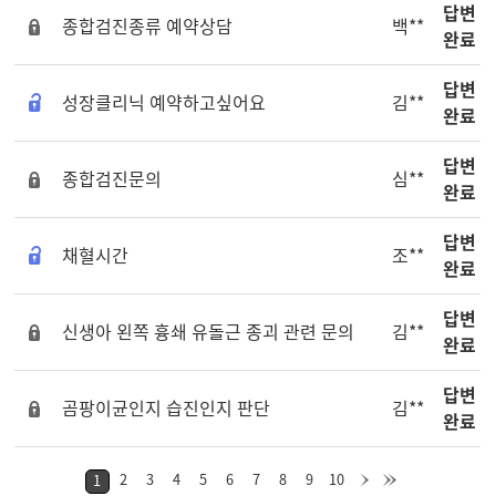
답변
종합검진종류 예약상담
백**
완료
답변
성장클리닉 예약하고싶어요
김**
완료
답변
종합검진문의
심**
완료
답변
채혈시간
조**
완료
답변
신생아 왼쪽 흉쇄 유돌근 종괴 관련 문의
김**
완료
답변
곰팡이균인지 습진인지 판단
김**
완료
2
3
4
5
6
7
8
9
10
1