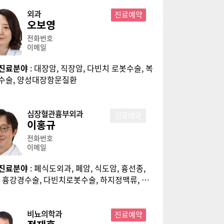
외과
진료예약
오보영
전화번호
이메일
진료분야
: 대장암, 직장암, 다빈치 로봇수술, 복
수술, 양성대장항문질환
심장혈관흉부외과
진료예약
이홍규
전화번호
이메일
진료분야
: 폐식도외과, 폐암, 식도암, 흉선종,
, 흉강경수술, 다빈치로봇수술, 하지정맥류, 다
비뇨의학과
진료예약