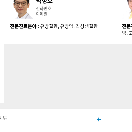
박정호
전화번호
이메일
전문진료분야
: 유방질환, 유방암, 갑상샘질환
전문
암,
보도