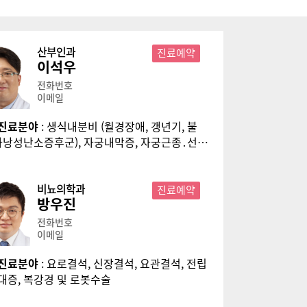
산부인과
진료예약
이석우
전화번호
이메일
진료분야
: 생식내분비 (월경장애, 갱년기, 불
 다낭성난소증후군), 자궁내막증, 자궁근종․선근
골반장기탈출증 (자궁, 방광, 질), 로봇수술, 복강
술 (단일공법)
비뇨의학과
진료예약
방우진
전화번호
이메일
진료분야
: 요로결석, 신장결석, 요관결석, 전립
대증, 복강경 및 로봇수술