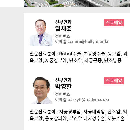
산부인과
진료예약
임채춘
전화번호
이메일 ccrhim@hallym.or.kr
전문진료분야
: Robot수술, 복강경수술, 융모암, 외
음부암, 자궁경부암, 난소암, 자궁근종, 난소낭종
산부인과
진료예약
박영한
전화번호
이메일 parkyh@hallym.or.kr
전문진료분야
: 자궁경부암, 자궁내막암, 난소암, 외
음부암, 융모상피암, 부인암 내시경수술, 로봇수술