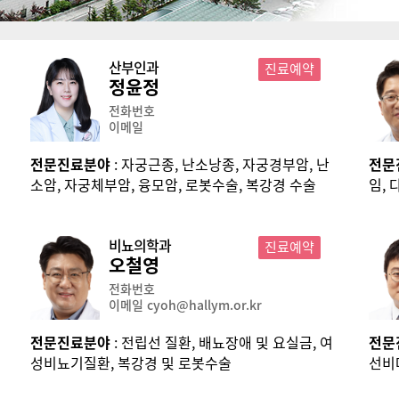
산부인과
진료예약
정윤정
전화번호
이메일
전문진료분야
: 자궁근종, 난소낭종, 자궁경부암, 난
전문
소암, 자궁체부암, 융모암, 로봇수술, 복강경 수술
임,
증, 
경수
비뇨의학과
진료예약
오철영
전화번호
이메일 cyoh@hallym.or.kr
전문진료분야
: 전립선 질환, 배뇨장애 및 요실금, 여
전문
성비뇨기질환, 복강경 및 로봇수술
선비