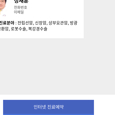
정재훈
전화번호
이메일
진료분야
: 전립선암, 신장암, 상부요관암, 방광
 고환암, 로봇수술, 복강경수술
인터넷 진료예약