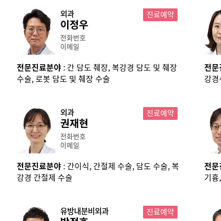
외과
진료예약
이정우
전화번호
이메일
전문진료분야
: 간 담도 췌장, 복강경 담도 및 췌장
전문
수술, 로봇 담도 및 췌장 수술
강경
외과
진료예약
권재현
전화번호
이메일
전문진료분야
: 간이식, 간절제 수술, 담도 수술, 복
전문
강경 간절제 수술
기흉
한증
유방내분비외과
진료예약