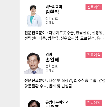
비뇨의학과
진료예약
김환익
전화번호
이메일
전문진료분야
: 다빈치로봇수술, 전립선암, 신장암,
전립선비대증, 방광암, 신우요관암, 요로결석, 음낭
수술
외과
진료예약
손일태
전화번호
이메일
전문진료분야
: 대장 및 직장암, 최소침습 수술, 양성
항문질환 수술, 변비 및 변실금
유방내분비외과
진료예약