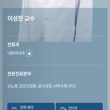
이성진 교수
진료과
내분비내과
전문진료분야
당뇨병, 갑상선질환, 골다공증, 뇌하수체, 부신
전화 예약
인터넷