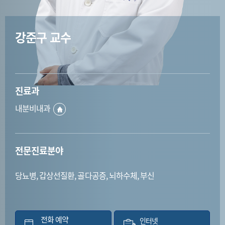
강준구 교수
진료과
내분비내과
전문진료분야
당뇨병, 갑상선질환, 골다공증, 뇌하수체, 부신
전화 예약
인터넷