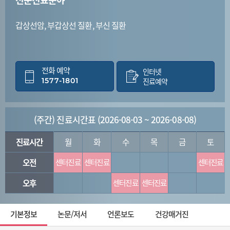
갑상선암, 부갑상선 질환, 부신 질환
전화 예약
인터넷
1577-1801
진료예약
(주간) 진료시간표 (2026-08-03 ~ 2026-08-08)
진료시간
월
화
수
목
금
토
오전
센터진료
센터진료
센터진료
오후
센터진료
센터진료
기본정보
논문/저서
언론보도
건강매거진