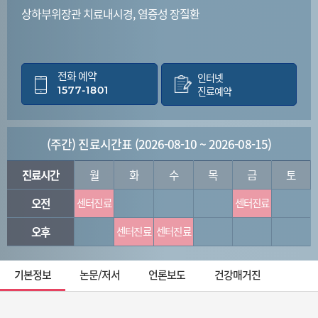
상하부위장관 치료내시경, 염증성 장질환
전화 예약
인터넷
1577-1801
진료예약
(주간) 진료시간표 (2026-08-10 ~ 2026-08-15)
진료시간
월
화
수
목
금
토
오전
센터진료
센터진료
오후
센터진료
센터진료
기본정보
논문/저서
언론보도
건강매거진