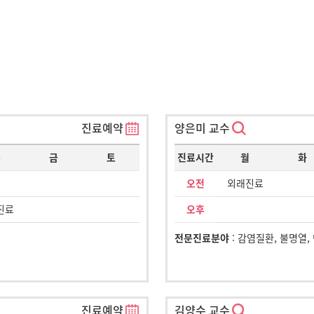
진료예약
양은미 교수
목
금
토
진료시간
월
화
오전
외래진료
진료
오후
전문진료분야
: 감염질환, 불명열, 
진료예약
김양수 교수