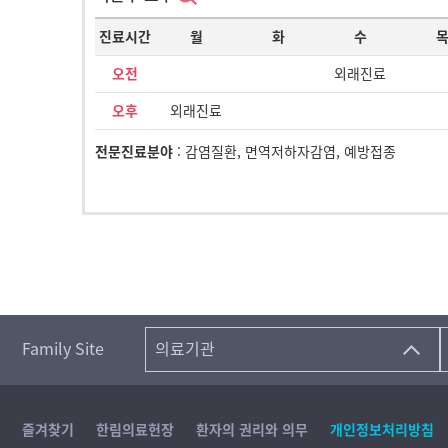
진료시간
월
화
수
오전
외래진료
오후
외래진료
전문진료분야
: 감염질환, 면역저하자감염, 예방접종
Family Site
의료기관
즐겨찾기
한림의료헌장
환자의 권리와 의무
개인정보처리방침