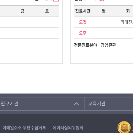
목
금
토
진료시간
월
화
오전
외래진
오후
전문진료분야
: 감염질환
연구기관
교육기관
이메일주소 무단수집거부
데이터심의위원회