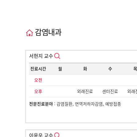
감염내과
서현지 교수
진료시간
월
화
수
오전
오후
외래진료
센터진료
외래
전문진료분야
: 감염질환, 면역저하자감염, 예방접종
이윤우 교수